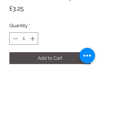
Price
£3.25
Quantity
*
Add to Cart
100g jar